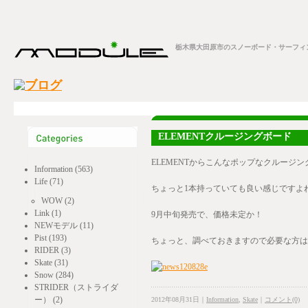
栃木県大田原市のスノーボード・サーフィン
ELEMENTクルージングボード
ELEMENTからこんなポップなクルージ
Information (563)
Life (71)
ちょっと1本持っていても良い感じですよ
WOW (2)
Link (1)
9月中旬発売で、価格未定か！
NEWモデル (11)
Pist (193)
ちょっと、調べておきますので必要な方は
RIDER (3)
Skate (31)
Snow (284)
STRIDER（ストライダ
ー） (2)
2012年08月31日｜
Information
,
Skate
｜
コメント(0)