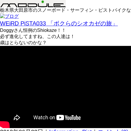
栃木県大田原市のスノーボード・サーフィン・ピストバイクなどの
WEiRD PiSTA033 「ボクらのシオカゼの旅」
Doggyさん恒例のShiokaze！！
必ず進化してますね、この人達は！
歳はとらないのかな？