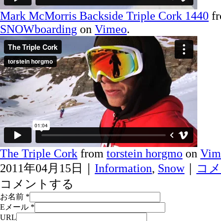
Mark McMorris Backside Triple Cork 1440
f
SNOWboarding
on
Vimeo
.
The Triple Cork
from
torstein horgmo
on
Vim
2011年04月15日｜
Information
,
Snow
｜
コメ
コメントする
お名前
*
Eメール
*
URL